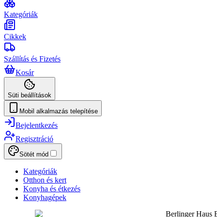
Kategóriák
Cikkek
Szállítás és Fizetés
Kosár
Süti beállítások
Mobil alkalmazás telepítése
Bejelentkezés
Regisztráció
Sötét mód
Kategóriák
Otthon és kert
Konyha és étkezés
Konyhagépek