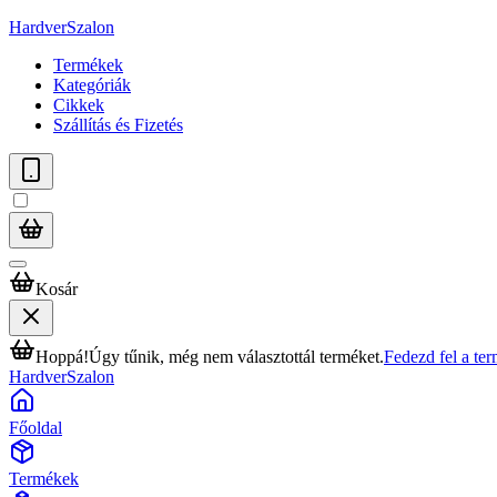
HardverSzalon
Termékek
Kategóriák
Cikkek
Szállítás és Fizetés
Kosár
Hoppá!
Úgy tűnik, még nem választottál terméket.
Fedezd fel a te
HardverSzalon
Főoldal
Termékek