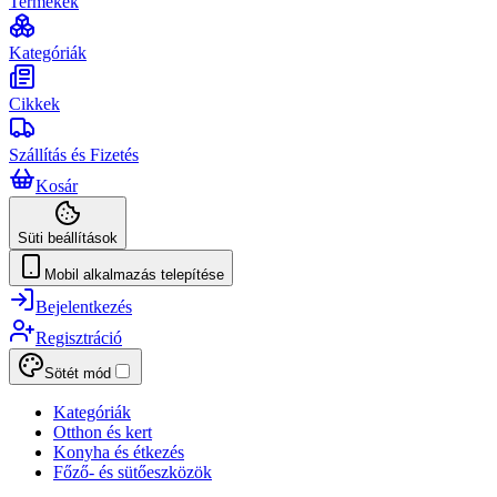
Termékek
Kategóriák
Cikkek
Szállítás és Fizetés
Kosár
Süti beállítások
Mobil alkalmazás telepítése
Bejelentkezés
Regisztráció
Sötét mód
Kategóriák
Otthon és kert
Konyha és étkezés
Főző- és sütőeszközök