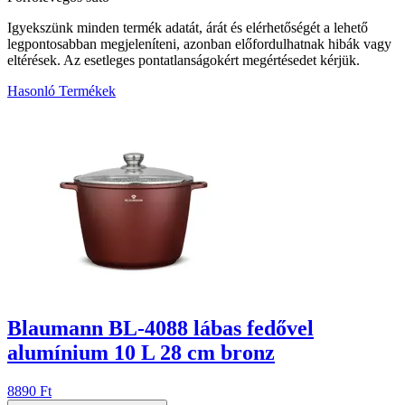
Igyekszünk minden termék adatát, árát és elérhetőségét a lehető
legpontosabban megjeleníteni, azonban előfordulhatnak hibák vagy
eltérések. Az esetleges pontatlanságokért megértésedet kérjük.
Hasonló Termékek
4
Blaumann BL-4088 lábas fedővel
alumínium 10 L 28 cm bronz
8890 Ft