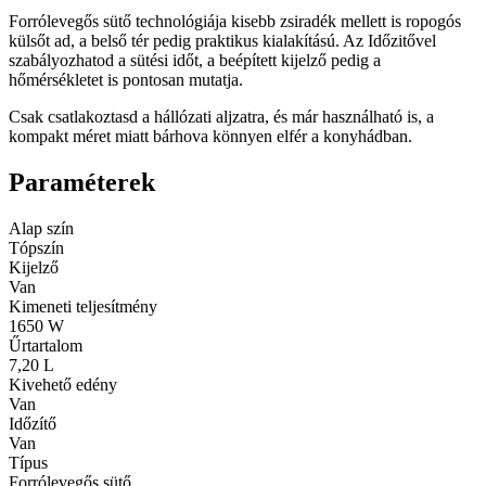
Forrólevegős sütő technológiája kisebb zsiradék mellett is ropogós
külsőt ad, a belső tér pedig praktikus kialakítású. Az Időzitővel
szabályozhatod a sütési időt, a beépített kijelző pedig a
hőmérsékletet is pontosan mutatja.
Csak csatlakoztasd a hállózati aljzatra, és már használható is, a
kompakt méret miatt bárhova könnyen elfér a konyhádban.
Paraméterek
Alap szín
Tópszín
Kijelző
Van
Kimeneti teljesítmény
1650 W
Űrtartalom
7,20 L
Kivehető edény
Van
Időzítő
Van
Típus
Forrólevegős sütő