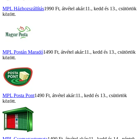
MPL Házhozszállítás
1990 Ft
, átvétel akár:
11., kedd
és
13., csütörtök
között.
MPL Postán Maradó
1490 Ft
, átvétel akár:
11., kedd
és
13., csütörtök
között.
MPL Posta Pont
1490 Ft
, átvétel akár:
11., kedd
és
13., csütörtök
között.
MPL Csomagautomata
1490 Ft
, átvétel akár:
11., kedd
és
14., péntek