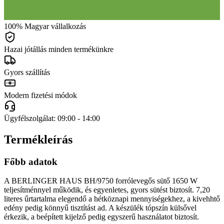
100% Magyar vállalkozás
Hazai jótállás minden termékünkre
Gyors szállítás
Modern fizetési módok
Ügyfélszolgálat: 09:00 - 14:00
Termékleírás
Főbb adatok
A BERLINGER HAUS BH/9750 forrólevegős sütő 1650 W
teljesítménnyel működik, és egyenletes, gyors sütést biztosít. 7,20
literes űrtartalma elegendő a hétköznapi mennyiségekhez, a kivehhtő
edény pedig könnyű tisztítást ad. A készülék tópszín külsővel
érkezik, a beépített kijelző pedig egyszerű használatot biztosít.