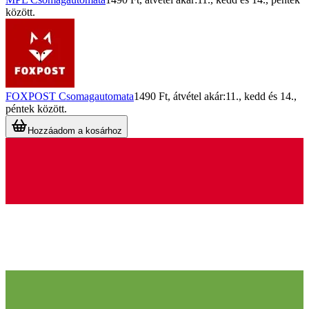
között.
FOXPOST Csomagautomata
1490 Ft
, átvétel akár:
11., kedd
és
14.,
péntek
között.
Hozzáadom a kosárhoz