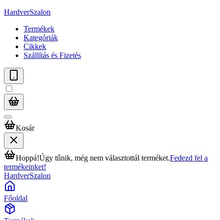
HardverSzalon
Termékek
Kategóriák
Cikkek
Szállítás és Fizetés
Kosár
Hoppá!
Úgy tűnik, még nem választottál terméket.
Fedezd fel a
termékeinket!
HardverSzalon
Főoldal