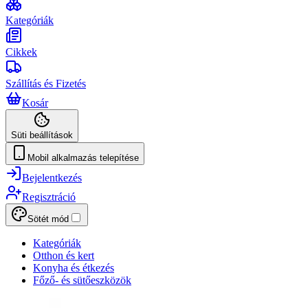
Kategóriák
Cikkek
Szállítás és Fizetés
Kosár
Süti beállítások
Mobil alkalmazás telepítése
Bejelentkezés
Regisztráció
Sötét mód
Kategóriák
Otthon és kert
Konyha és étkezés
Főző- és sütőeszközök