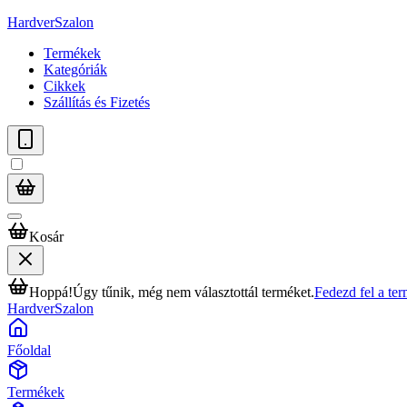
HardverSzalon
Termékek
Kategóriák
Cikkek
Szállítás és Fizetés
Kosár
Hoppá!
Úgy tűnik, még nem választottál terméket.
Fedezd fel a te
HardverSzalon
Főoldal
Termékek