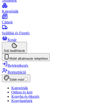
Termékek
Kategóriák
Cikkek
Szállítás és Fizetés
Kosár
Süti beállítások
Mobil alkalmazás telepítése
Bejelentkezés
Regisztráció
Sötét mód
Kategóriák
Otthon és kert
Konyha és étkezés
Konyhagépek