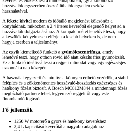
keverést és előkészítést a mindennapokban, így a különböző
hozzávalók egyszerűen összeállíthatók egyetlen eszköz
használatával.
A
fekete kivitel
modern és időtálló megjelenést kölcsönöz a
konyhádnak, miközben a 2,4 literes keverőtál elegendő helyet ad a
hozzávalók dolgoztatásához. A kompakt méret lehetővé teszi, hogy
a készülék kényelmesen elférjen a kisebb helyeken is, de nem
hagyja cserben a teljesítményt.
Az egyik kiemelkedő funkció a
gyümölcscentrifuga
, amely
lehetővé teszi, hogy otthon rövid idő alatt készíts friss gyümölcslét.
Ez a funkció ideálissá teszi a reggeli rutinodat vagy egy egészséges
uzsonnát a nap közepén.
A használat egyszerű és intuitív: a könnyen érthető vezérlők, a stabil
felépítés és a zökkenőmentes hozzávaló-hozzáadás egészséges és
hatékony főzést biztosít. A Bosch MC812M844 a mindennapi főzés
megbízható partnere lehet, legyen szó reggeliről vagy este
finomítandó fogásról.
Fő jellemzők
1250 W motorerő a gyors és hatékony keveréshez
2,4 L kapacitású keverőtál a nagyobb adagokhoz