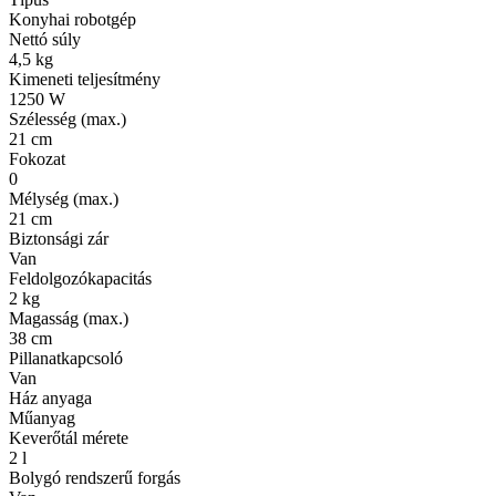
Konyhai robotgép
Nettó súly
4,5 kg
Kimeneti teljesítmény
1250 W
Szélesség (max.)
21 cm
Fokozat
0
Mélység (max.)
21 cm
Biztonsági zár
Van
Feldolgozókapacitás
2 kg
Magasság (max.)
38 cm
Pillanatkapcsoló
Van
Ház anyaga
Műanyag
Keverőtál mérete
2 l
Bolygó rendszerű forgás