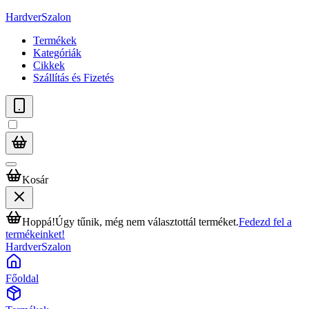
HardverSzalon
Termékek
Kategóriák
Cikkek
Szállítás és Fizetés
Kosár
Hoppá!
Úgy tűnik, még nem választottál terméket.
Fedezd fel a
termékeinket!
HardverSzalon
Főoldal