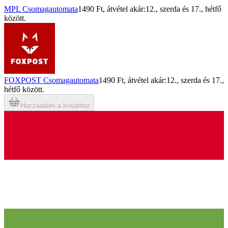
MPL Csomagautomata
1490 Ft
, átvétel akár:
12., szerda
és
17., hétfő
között.
FOXPOST Csomagautomata
1490 Ft
, átvétel akár:
12., szerda
és
17.,
hétfő
között.
Hozzáadom a kosárhoz