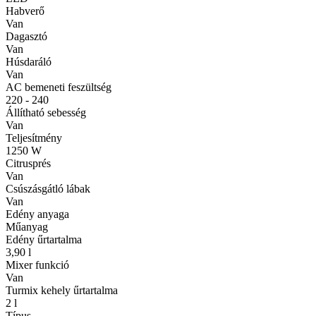
Habverő
Van
Dagasztó
Van
Húsdaráló
Van
AC bemeneti feszültség
220 - 240
Állítható sebesség
Van
Teljesítmény
1250 W
Citrusprés
Van
Csúszásgátló lábak
Van
Edény anyaga
Műanyag
Edény űrtartalma
3,90 l
Mixer funkció
Van
Turmix kehely űrtartalma
2 l
Típus