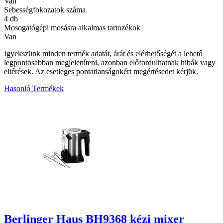
Van
Sebességfokozatok száma
4 db
Mosogatógépi mosásra alkalmas tartozékok
Van
Igyekszünk minden termék adatát, árát és elérhetőségét a lehető
legpontosabban megjeleníteni, azonban előfordulhatnak hibák vagy
eltérések. Az esetleges pontatlanságokért megértésedet kérjük.
Hasonló Termékek
1
Berlinger Haus BH9368 kézi mixer