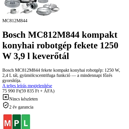
MC812M844
Bosch MC812M844 kompakt
konyhai robotgép fekete 1250
W 3,9 l keverőtál
Bosch MC812M844 fekete kompakt konyhai robotgép: 1250 W,
2,4 L tál, gyümölcscentrifuga funkció — a mindennapi főzés
gyorsítója.
A teljes leírás megjelenítése
75 990 Ft
(59 835 Ft + ÁFA)
Nincs készleten
2 év garancia