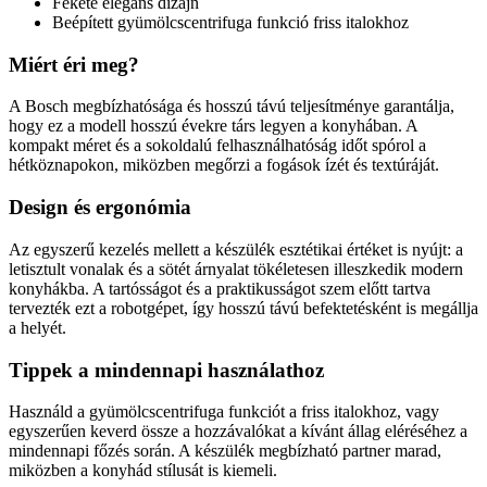
Fekete elegáns dizájn
Beépített gyümölcscentrifuga funkció friss italokhoz
Miért éri meg?
A Bosch megbízhatósága és hosszú távú teljesítménye garantálja,
hogy ez a modell hosszú évekre társ legyen a konyhában. A
kompakt méret és a sokoldalú felhasználhatóság időt spórol a
hétköznapokon, miközben megőrzi a fogások ízét és textúráját.
Design és ergonómia
Az egyszerű kezelés mellett a készülék esztétikai értéket is nyújt: a
letisztult vonalak és a sötét árnyalat tökéletesen illeszkedik modern
konyhákba. A tartósságot és a praktikusságot szem előtt tartva
tervezték ezt a robotgépet, így hosszú távú befektetésként is megállja
a helyét.
Tippek a mindennapi használathoz
Használd a gyümölcscentrifuga funkciót a friss italokhoz, vagy
egyszerűen keverd össze a hozzávalókat a kívánt állag eléréséhez a
mindennapi főzés során. A készülék megbízható partner marad,
miközben a konyhád stílusát is kiemeli.