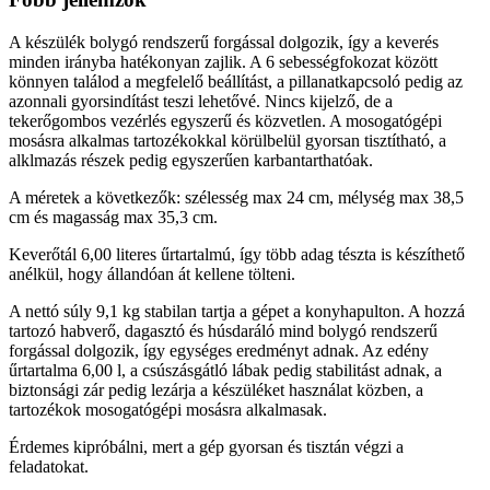
A készülék bolygó rendszerű forgással dolgozik, így a keverés
minden irányba hatékonyan zajlik. A 6 sebességfokozat között
könnyen találod a megfelelő beállítást, a pillanatkapcsoló pedig az
azonnali gyorsindítást teszi lehetővé. Nincs kijelző, de a
tekerőgombos vezérlés egyszerű és közvetlen. A mosogatógépi
mosásra alkalmas tartozékokkal körülbelül gyorsan tisztítható, a
alklmazás részek pedig egyszerűen karbantarthatóak.
A méretek a következők: szélesség max 24 cm, mélység max 38,5
cm és magasság max 35,3 cm.
Keverőtál 6,00 literes űrtartalmú, így több adag tészta is készíthető
anélkül, hogy állandóan át kellene tölteni.
A nettó súly 9,1 kg stabilan tartja a gépet a konyhapulton. A hozzá
tartozó habverő, dagasztó és húsdaráló mind bolygó rendszerű
forgással dolgozik, így egységes eredményt adnak. Az edény
űrtartalma 6,00 l, a csúszásgátló lábak pedig stabilitást adnak, a
biztonsági zár pedig lezárja a készüléket használat közben, a
tartozékok mosogatógépi mosásra alkalmasak.
Érdemes kipróbálni, mert a gép gyorsan és tisztán végzi a
feladatokat.