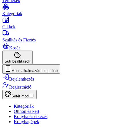
Termékek
Kategóriák
Cikkek
Szállítás és Fizetés
Kosár
Süti beállítások
Mobil alkalmazás telepítése
Bejelentkezés
Regisztráció
Sötét mód
Kategóriák
Otthon és kert
Konyha és étkezés
Konyhagépek