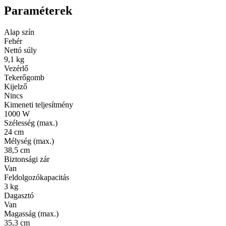
Paraméterek
Alap szín
Fehér
Nettó súly
9,1 kg
Vezérlő
Tekerőgomb
Kijelző
Nincs
Kimeneti teljesítmény
1000 W
Szélesség (max.)
24 cm
Mélység (max.)
38,5 cm
Biztonsági zár
Van
Feldolgozókapacitás
3 kg
Dagasztó
Van
Magasság (max.)
35,3 cm