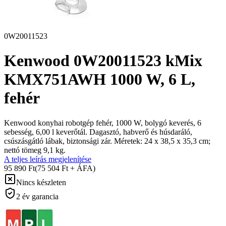
0W20011523
Kenwood 0W20011523 kMix
KMX751AWH 1000 W, 6 L,
fehér
Kenwood konyhai robotgép fehér, 1000 W, bolygó keverés, 6
sebesség, 6,00 l keverőtál. Dagasztó, habverő és húsdaráló,
csúszásgátló lábak, biztonsági zár. Méretek: 24 x 38,5 x 35,3 cm;
nettó tömeg 9,1 kg.
A teljes leírás megjelenítése
95 890 Ft
(75 504 Ft + ÁFA)
Nincs készleten
2 év garancia