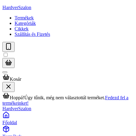
HardverSzalon
Termékek
Kategóriák
Cikkek
Szállítás és Fizetés
Kosár
Hoppá!
Úgy tűnik, még nem választottál terméket.
Fedezd fel a
termékeinket!
HardverSzalon
Főoldal