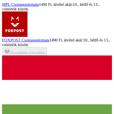
MPL Csomagautomata
1490 Ft
, átvétel akár:
10., hétfő
és
13.,
csütörtök
között.
FOXPOST Csomagautomata
1490 Ft
, átvétel akár:
10., hétfő
és
13.,
csütörtök
között.
Hozzáadom a kosárhoz