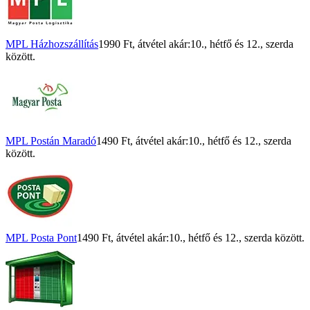
MPL Házhozszállítás
1990 Ft
, átvétel akár:
10., hétfő
és
12., szerda
között.
MPL Postán Maradó
1490 Ft
, átvétel akár:
10., hétfő
és
12., szerda
között.
MPL Posta Pont
1490 Ft
, átvétel akár:
10., hétfő
és
12., szerda
között.