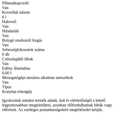
Pillanatkapcsoló
Van
Keverőtál mérete
6 l
Habverő
Van
Húsdaráló
Van
Bolygó rendszerű forgás
Van
Sebességfokozatok száma
6 db
Csúszásgátló lábak
Van
Edény űrtartalma
6,00 l
Mosogatógépi mosásra alkalmas tartozékok
Van
Típus
Konyhai robotgép
Igyekszünk minden termék adatát, árát és elérhetőségét a lehető
legpontosabban megjeleníteni, azonban előfordulhatnak hibák vagy
eltérések. Az esetleges pontatlanságokért megértésedet kérjük.