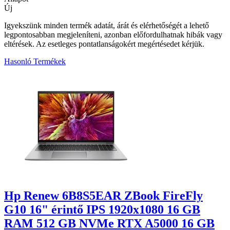
Új
Igyekszünk minden termék adatát, árát és elérhetőségét a lehető
legpontosabban megjeleníteni, azonban előfordulhatnak hibák vagy
eltérések. Az esetleges pontatlanságokért megértésedet kérjük.
Hasonló Termékek
4
Hp Renew 6B8S5EAR ZBook FireFly
G10 16" érintő IPS 1920x1080 16 GB
RAM 512 GB NVMe RTX A5000 16 GB