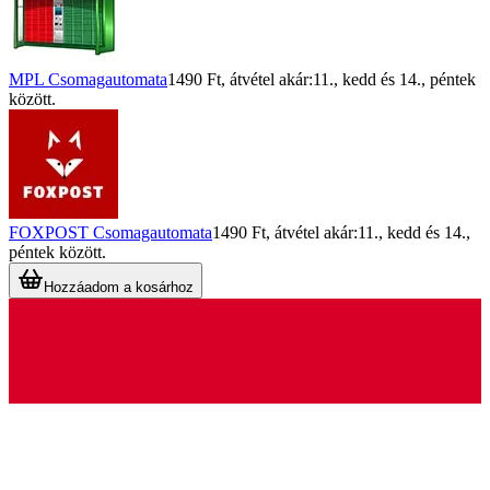
MPL Csomagautomata
1490 Ft
, átvétel akár:
11., kedd
és
14., péntek
között.
FOXPOST Csomagautomata
1490 Ft
, átvétel akár:
11., kedd
és
14.,
péntek
között.
Hozzáadom a kosárhoz