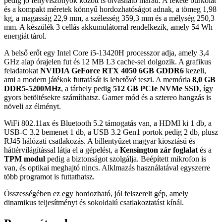
pedig jó fényviszonyok között is olvasható marad. A fekete burkolat
és a kompakt méretek könnyű hordozhatóságot adnak, a tömeg 1,98
kg, a magasság 22,9 mm, a szélesség 359,3 mm és a mélység 250,3
mm. A készülék 3 cellás akkumulátorral rendelkezik, amely 54 Wh
energiát tárol.
A belső erőt egy Intel Core i5-13420H processzor adja, amely 3,4
GHz alap órajelen fut és 12 MB L3 cache-sel dolgozik. A grafikus
feladatokat
NVIDIA GeForce RTX 4050 6GB GDDR6
kezeli,
ami a modern játékok futtatását is lehetővé teszi. A memória
8,0 GB
DDR5-5200MHz
, a tárhely pedig
512 GB PCIe NVMe SSD
, így
gyors betöltésekre számíthatsz. Gamer mód és a sztereo hangzás is
növeli az élményt.
WiFi 802.11ax és Bluetooth 5.2 támogatás van, a HDMI ki 1 db, a
USB-C 3.2 bemenet 1 db, a USB 3.2 Gen1 portok pedig 2 db, plusz
RJ45 hálózati csatlakozás. A billentyűzet magyar kiosztású és
háttérvilágítással látja el a gépelést, a
Kensington zár foglalat
és a
TPM modul
pedig a biztonságot szolgálja. Beépített mikrofon is
van, és optikai meghajtó nincs. Alklmazás használatával egyszerre
több programot is futtathatsz.
Összességében ez egy hordozható, jól felszerelt gép, amely
dinamikus teljesítményt és sokoldalú csatlakoztatást kínál.