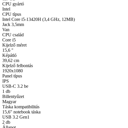
CPU gyártó
Intel
CPU típus
Intel Core i5-13420H (3,4 GHz, 12MB)
Jack 3,5mm
Van
CPU család
Core i5
Kijelző méret
15,6 "
Képátló
39,62 cm
Kijelző felbontás
1920x1080
Panel típus
IPS
USB-C 3.2 be
1 db
Billentyűzet
Magyar
Táska kompatibilitás
15,6" notebook táska
USB 3.2 Gen1
2 db
Állapot