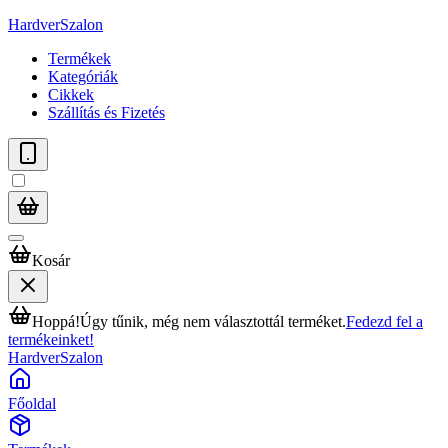
HardverSzalon
Termékek
Kategóriák
Cikkek
Szállítás és Fizetés
Kosár
Hoppá!
Úgy tűnik, még nem választottál terméket.
Fedezd fel a
termékeinket!
HardverSzalon
Főoldal