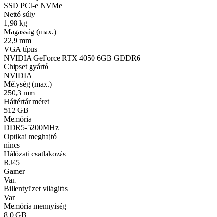
SSD PCI-e NVMe
Nettó súly
1,98 kg
Magasság (max.)
22,9 mm
VGA típus
NVIDIA GeForce RTX 4050 6GB GDDR6
Chipset gyártó
NVIDIA
Mélység (max.)
250,3 mm
Háttértár méret
512 GB
Memória
DDR5-5200MHz
Optikai meghajtó
nincs
Hálózati csatlakozás
RJ45
Gamer
Van
Billentyűzet világítás
Van
Memória mennyiség
8,0 GB