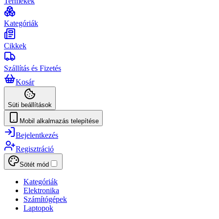
Termékek
Kategóriák
Cikkek
Szállítás és Fizetés
Kosár
Süti beállítások
Mobil alkalmazás telepítése
Bejelentkezés
Regisztráció
Sötét mód
Kategóriák
Elektronika
Számítógépek
Laptopok