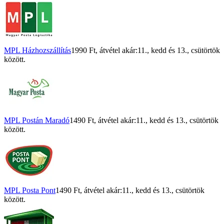
MPL Házhozszállítás
1990 Ft
, átvétel akár:
11., kedd
és
13., csütörtök
között.
MPL Postán Maradó
1490 Ft
, átvétel akár:
11., kedd
és
13., csütörtök
között.
MPL Posta Pont
1490 Ft
, átvétel akár:
11., kedd
és
13., csütörtök
között.