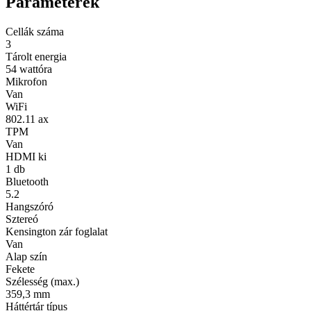
Paraméterek
Cellák száma
3
Tárolt energia
54 wattóra
Mikrofon
Van
WiFi
802.11 ax
TPM
Van
HDMI ki
1 db
Bluetooth
5.2
Hangszóró
Sztereó
Kensington zár foglalat
Van
Alap szín
Fekete
Szélesség (max.)
359,3 mm
Háttértár típus