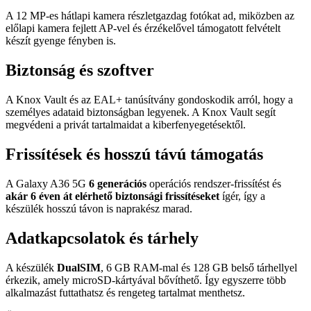
A 12 MP-es hátlapi kamera részletgazdag fotókat ad, miközben az
előlapi kamera fejlett AP-vel és érzékelővel támogatott felvételt
készít gyenge fényben is.
Biztonság és szoftver
A Knox Vault és az EAL+ tanúsítvány gondoskodik arról, hogy a
személyes adataid biztonságban legyenek. A Knox Vault segít
megvédeni a privát tartalmaidat a kiberfenyegetésektől.
Frissítések és hosszú távú támogatás
A Galaxy A36 5G
6 generációs
operációs rendszer-frissítést és
akár 6 éven át elérhető biztonsági frissítéseket
ígér, így a
készülék hosszú távon is naprakész marad.
Adatkapcsolatok és tárhely
A készülék
DualSIM
, 6 GB RAM-mal és 128 GB belső tárhellyel
érkezik, amely microSD-kártyával bővíthető. Így egyszerre több
alkalmazást futtathatsz és rengeteg tartalmat menthetsz.