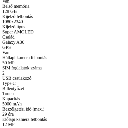
Van
Belső memória
128 GB
Kijelző felbontás
1080x2340
Kijelző típus
Super AMOLED
Család
Galaxy A36
GPS
Van
Hátlapi kamera felbontás
50 MP
SIM foglalatok száma
2
USB csatlakozó
Type C
Billentyűzet
Touch
Kapacitás
5000 mAh
Beszélgetési idő (max.)
29 óra
Előlapi kamera felbontás
12 MP