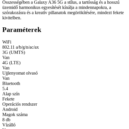
Összességében a Galaxy A36 5G a stílus, a tartósság és a hosszú
üzemidő harmonikus egyesítését kínálja a mindennapokra, a
szórakozásra és a kreatív pillanatok megörökítésére, mindezt fekete
kivitelben.
Paraméterek
WiFi
802.11 a/b/g/n/ac/ax
3G (UMTS)
Van
4G (LTE)
Van
Ujjlenyomat olvasó
Van
Bluetooth
5.4
Alap szín
Fekete
Operációs rendszer
Android
Magok száma
8 db
Vízálló