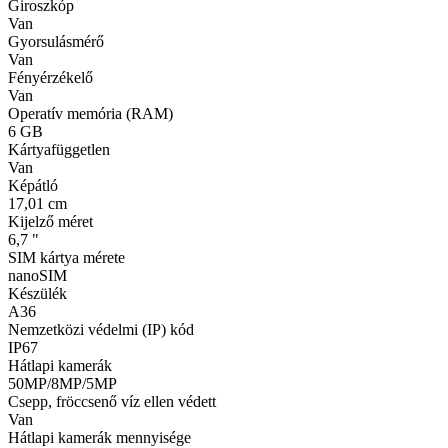
Giroszkóp
Van
Gyorsulásmérő
Van
Fényérzékelő
Van
Operatív memória (RAM)
6 GB
Kártyafüggetlen
Van
Képátló
17,01 cm
Kijelző méret
6,7 "
SIM kártya mérete
nanoSIM
Készülék
A36
Nemzetközi védelmi (IP) kód
IP67
Hátlapi kamerák
50MP/8MP/5MP
Csepp, fröccsenő víz ellen védett
Van
Hátlapi kamerák mennyisége