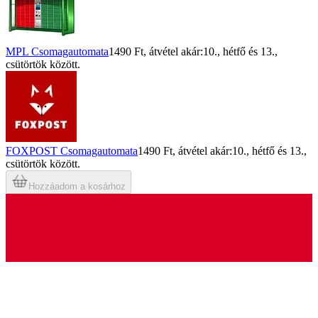
MPL Csomagautomata
1490 Ft
, átvétel akár:
10., hétfő
és
13.,
csütörtök
között.
FOXPOST Csomagautomata
1490 Ft
, átvétel akár:
10., hétfő
és
13.,
csütörtök
között.
Hozzáadom a kosárhoz