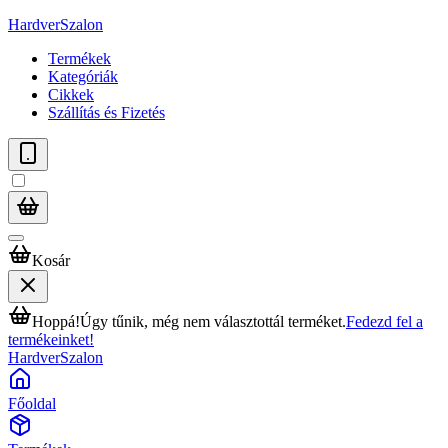
HardverSzalon
Termékek
Kategóriák
Cikkek
Szállítás és Fizetés
Kosár
Hoppá!
Úgy tűnik, még nem választottál terméket.
Fedezd fel a
termékeinket!
HardverSzalon
Főoldal