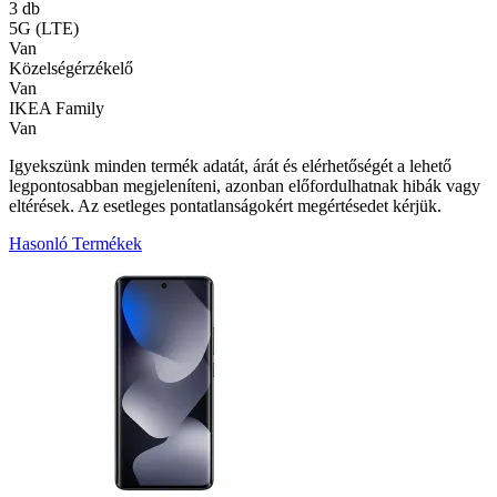
3 db
5G (LTE)
Van
Közelségérzékelő
Van
IKEA Family
Van
Igyekszünk minden termék adatát, árát és elérhetőségét a lehető
legpontosabban megjeleníteni, azonban előfordulhatnak hibák vagy
eltérések. Az esetleges pontatlanságokért megértésedet kérjük.
Hasonló Termékek
6