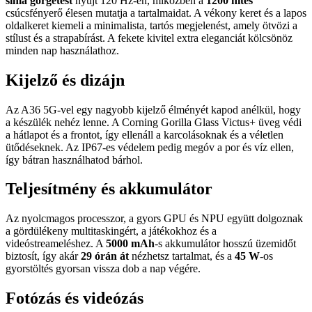
sima görgetést
nyújt 120 Hz-en, miközben a
1200 nites
csúcsfényerő élesen mutatja a tartalmaidat. A vékony keret és a lapos
oldalkeret kiemeli a minimalista, tartós megjelenést, amely ötvözi a
stílust és a strapabírást. A fekete kivitel extra eleganciát kölcsönöz
minden nap használathoz.
Kijelző és dizájn
Az A36 5G-vel egy nagyobb kijelző élményét kapod anélkül, hogy
a készülék nehéz lenne. A Corning Gorilla Glass Victus+ üveg védi
a hátlapot és a frontot, így ellenáll a karcolásoknak és a véletlen
ütődéseknek. Az IP67-es védelem pedig megóv a por és víz ellen,
így bátran használhatod bárhol.
Teljesítmény és akkumulátor
Az nyolcmagos processzor, a gyors GPU és NPU együtt dolgoznak
a gördülékeny multitaskingért, a játékokhoz és a
videóstreameléshez. A
5000 mAh
-s akkumulátor hosszú üzemidőt
biztosít, így akár
29 órán át
nézhetsz tartalmat, és a
45 W
-os
gyorstöltés gyorsan vissza dob a nap végére.
Fotózás és videózás