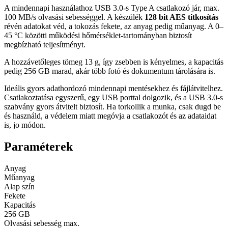
A mindennapi használathoz USB 3.0-s Type A csatlakozó jár, max.
100 MB/s olvasási sebességgel. A készülék
128 bit AES titkosítás
révén adatokat véd, a tokozás fekete, az anyag pedig műanyag. A 0–
45 °C közötti működési hőmérséklet-tartományban biztosít
megbízható teljesítményt.
A hozzávetőleges tömeg 13 g, így zsebben is kényelmes, a kapacitás
pedig 256 GB marad, akár több fotó és dokumentum tárolására is.
Ideális gyors adathordozó mindennapi mentésekhez és fájlátvitelhez.
Csatlakoztatása egyszerű, egy USB porttal dolgozik, és a USB 3.0-s
szabvány gyors átvitelt biztosít. Ha torkollik a munka, csak dugd be
és használd, a védelem miatt megóvja a csatlakozót és az adataidat
is, jo módon.
Paraméterek
Anyag
Műanyag
Alap szín
Fekete
Kapacitás
256 GB
Olvasási sebesség max.