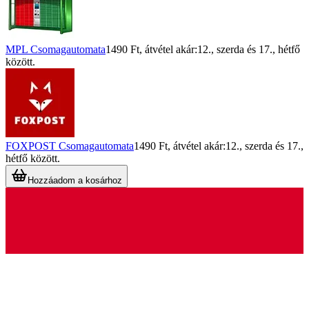
MPL Csomagautomata
1490 Ft
, átvétel akár:
12., szerda
és
17., hétfő
között.
FOXPOST Csomagautomata
1490 Ft
, átvétel akár:
12., szerda
és
17.,
hétfő
között.
Hozzáadom a kosárhoz