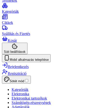
Termékek
Kategóriák
Cikkek
Szállítás és Fizetés
Kosár
Süti beállítások
Mobil alkalmazás telepítése
Bejelentkezés
Regisztráció
Sötét mód
Kategóriák
Elektronika
Elektronikai tartozékok
Számítógép-részegységek
Adattárolók