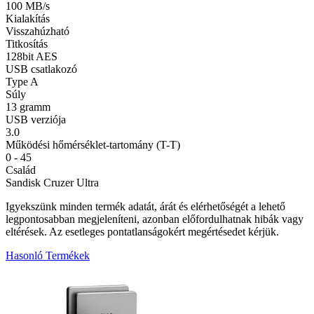
100 MB/s
Kialakítás
Visszahúzható
Titkosítás
128bit AES
USB csatlakozó
Type A
Súly
13 gramm
USB verziója
3.0
Működési hőmérséklet-tartomány (T-T)
0 - 45
Család
Sandisk Cruzer Ultra
Igyekszünk minden termék adatát, árát és elérhetőségét a lehető
legpontosabban megjeleníteni, azonban előfordulhatnak hibák vagy
eltérések. Az esetleges pontatlanságokért megértésedet kérjük.
Hasonló Termékek