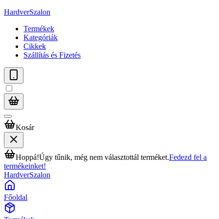
HardverSzalon
Termékek
Kategóriák
Cikkek
Szállítás és Fizetés
Kosár
Hoppá!
Úgy tűnik, még nem választottál terméket.
Fedezd fel a
termékeinket!
HardverSzalon
Főoldal