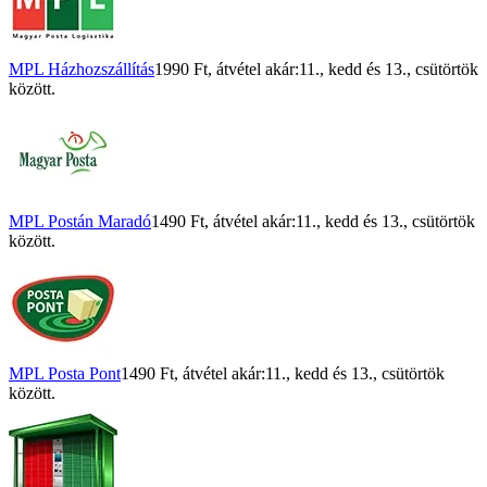
MPL Házhozszállítás
1990 Ft
, átvétel akár:
11., kedd
és
13., csütörtök
között.
MPL Postán Maradó
1490 Ft
, átvétel akár:
11., kedd
és
13., csütörtök
között.
MPL Posta Pont
1490 Ft
, átvétel akár:
11., kedd
és
13., csütörtök
között.