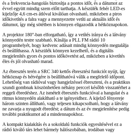
és a frekvencia-hangolás biztosítja a pontos időt, és a dátumot az
évvel együtt mindig szem előtt tarthatja. A készülék fehér LED-es
kijelzője 4,6 cm-es átlóval kiválóan olvasható, miközben a piros
időkivetítés a falra vagy a mennyezetre vetíti az aktuális időt és
dátumot, így még sötétben is könnyen eligazodik a hétköznapokon.
A projektor 180°-ban elforgatható, így a vetítés iránya és a látvány
könnyedén testre szabható. Kínálja a PLL FM rádió 10
programhelyét, hogy kedvenc adásait mindig könnyedén megtalálja
és beállíthassa. A készülék könnyen kezelhető, és a digitális
megjelenítés gyors és pontos időkövetést ad, miközben a kivetítés
éles és jól olvasható marad.
Az ébresztés terén a SRC 340 kettős ébresztési funkciót nyújt, így
hétköznap és hétvégére is beállíthatóvá válik a megfelelő időpont.
Lehetőség van rádióval vagy hangjelzéssel ébreszteni, és a praktikus
szundi gombnak köszönhetően néhány perccel később visszatérhet a
reggeli ébredéshez. Az ismételt ébresztés funkcióval a hangulat és a
ritmus könnyedén alakítható a te igényeidhez. A kijelző fényereje
három szinten állítható, vagy teljesen kikapcsolható, hogy a látvány
ne zavarja a nyugodt ébredést; a dátum és az év megjelenítése pedig
további praktikumot ad a mindennapokhoz.
A kompakt kialakítás és a sokoldalú funkciók egyesítésével ez a
rádió kiváló társ lehet bármely hálószobában, irodában vagy