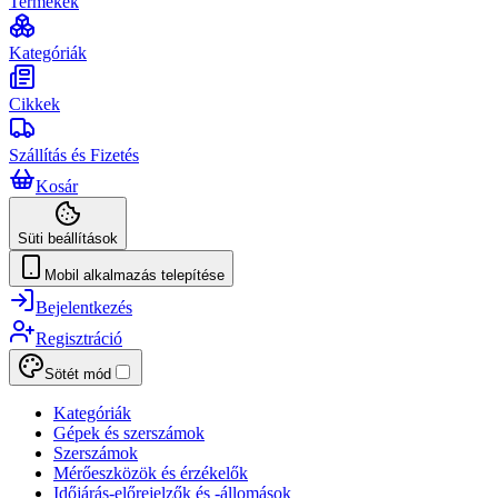
Termékek
Kategóriák
Cikkek
Szállítás és Fizetés
Kosár
Süti beállítások
Mobil alkalmazás telepítése
Bejelentkezés
Regisztráció
Sötét mód
Kategóriák
Gépek és szerszámok
Szerszámok
Mérőeszközök és érzékelők
Időjárás-előrejelzők és -állomások