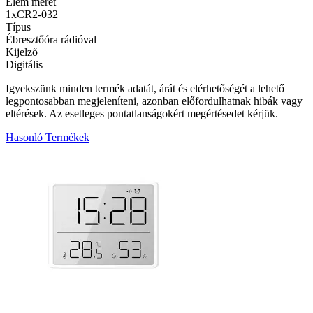
Elem méret
1xCR2-032
Típus
Ébresztőóra rádióval
Kijelző
Digitális
Igyekszünk minden termék adatát, árát és elérhetőségét a lehető
legpontosabban megjeleníteni, azonban előfordulhatnak hibák vagy
eltérések. Az esetleges pontatlanságokért megértésedet kérjük.
Hasonló Termékek
2