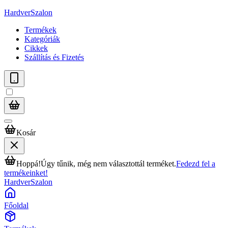
HardverSzalon
Termékek
Kategóriák
Cikkek
Szállítás és Fizetés
Kosár
Hoppá!
Úgy tűnik, még nem választottál terméket.
Fedezd fel a
termékeinket!
HardverSzalon
Főoldal