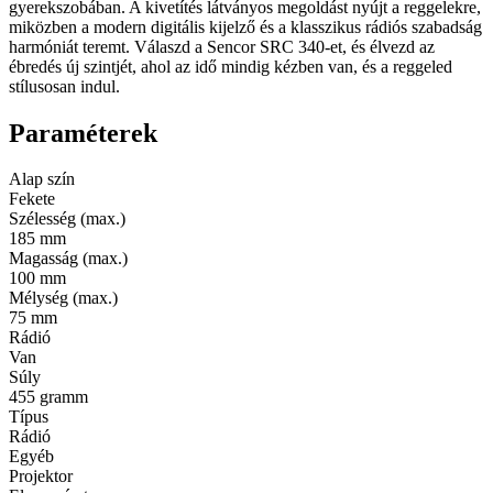
gyerekszobában. A kivetítés látványos megoldást nyújt a reggelekre,
miközben a modern digitális kijelző és a klasszikus rádiós szabadság
harmóniát teremt. Válaszd a Sencor SRC 340-et, és élvezd az
ébredés új szintjét, ahol az idő mindig kézben van, és a reggeled
stílusosan indul.
Paraméterek
Alap szín
Fekete
Szélesség (max.)
185 mm
Magasság (max.)
100 mm
Mélység (max.)
75 mm
Rádió
Van
Súly
455 gramm
Típus
Rádió
Egyéb
Projektor