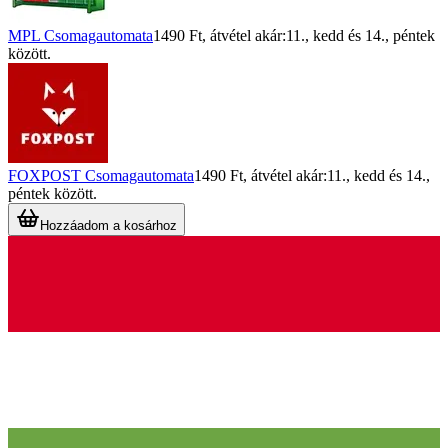
MPL Csomagautomata
1490 Ft
, átvétel akár:
11., kedd
és
14., péntek
között.
FOXPOST Csomagautomata
1490 Ft
, átvétel akár:
11., kedd
és
14.,
péntek
között.
Hozzáadom a kosárhoz