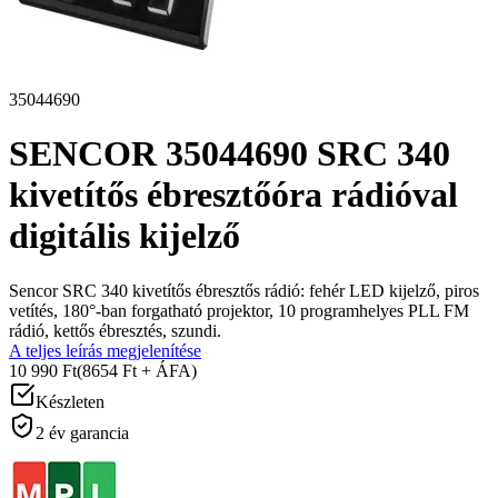
35044690
SENCOR 35044690 SRC 340
kivetítős ébresztőóra rádióval
digitális kijelző
Sencor SRC 340 kivetítős ébresztős rádió: fehér LED kijelző, piros
vetítés, 180°-ban forgatható projektor, 10 programhelyes PLL FM
rádió, kettős ébresztés, szundi.
A teljes leírás megjelenítése
10 990 Ft
(8654 Ft + ÁFA)
Készleten
2 év garancia