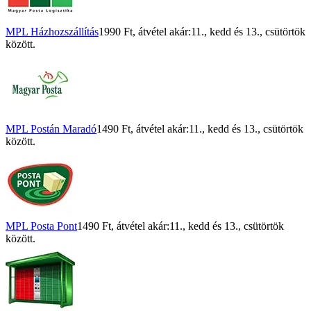
MPL Házhozszállítás
1990 Ft
, átvétel akár:
11., kedd
és
13., csütörtök
között.
MPL Postán Maradó
1490 Ft
, átvétel akár:
11., kedd
és
13., csütörtök
között.
MPL Posta Pont
1490 Ft
, átvétel akár:
11., kedd
és
13., csütörtök
között.