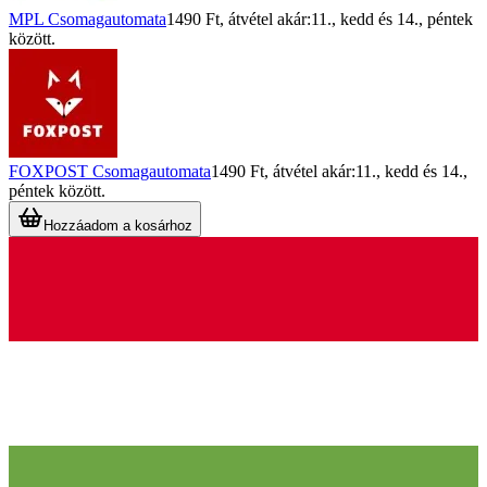
MPL Csomagautomata
1490 Ft
, átvétel akár:
11., kedd
és
14., péntek
között.
FOXPOST Csomagautomata
1490 Ft
, átvétel akár:
11., kedd
és
14.,
péntek
között.
Hozzáadom a kosárhoz