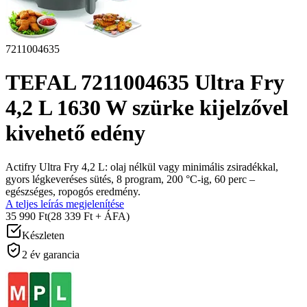
7211004635
TEFAL 7211004635 Ultra Fry
4,2 L 1630 W szürke kijelzővel
kivehető edény
Actifry Ultra Fry 4,2 L: olaj nélkül vagy minimális zsiradékkal,
gyors légkeveréses sütés, 8 program, 200 °C-ig, 60 perc –
egészséges, ropogós eredmény.
A teljes leírás megjelenítése
35 990 Ft
(28 339 Ft + ÁFA)
Készleten
2 év garancia