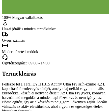
100% Magyar vállalkozás
Hazai jótállás minden termékünkre
Gyors szállítás
Modern fizetési módok
Ügyfélszolgálat: 09:00 - 14:00
Termékleírás
Fedezze fel a Tefal EY111B15 Actifry Ultra Fry szín-szürke 4,2 L
kapacitású forrólevegős sütőjét, amely olaj nélkül vagy minimális
zsiradékkal készíti el kedvenc ételeit. Az Ultra Fry gyors, könnyen
használható megoldás a mindennapi főzéshez, és nem igényli az
elõmelegítést, így az elkészítés mindig gördülékenyen zajlik. Ideális
választás az aktív életstílushoz, ahol a gyors és egészséges ételek
kiemelten fontosak.