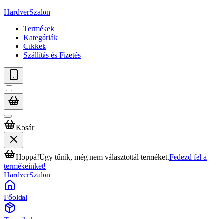
HardverSzalon
Termékek
Kategóriák
Cikkek
Szállítás és Fizetés
Kosár
Hoppá!
Úgy tűnik, még nem választottál terméket.
Fedezd fel a
termékeinket!
HardverSzalon
Főoldal