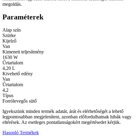
megoldás.
Paraméterek
Alap szín
Szürke
Kijelző
Van
Kimeneti teljesítmény
1630 W
Űrtartalom
4,20 L
Kivehető edény
Van
Űrtartalom
4,2
Típus
Forrólevegős sütő
Igyekszünk minden termék adatát, árát és elérhetőségét a lehető
legpontosabban megjeleníteni, azonban előfordulhatnak hibák vagy
eltérések. Az esetleges pontatlanságokért megértésedet kérjük.
Hasonló Termékek