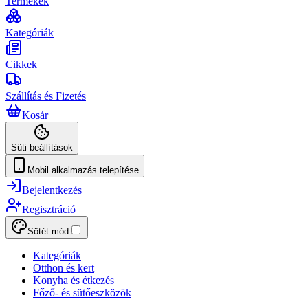
Termékek
Kategóriák
Cikkek
Szállítás és Fizetés
Kosár
Süti beállítások
Mobil alkalmazás telepítése
Bejelentkezés
Regisztráció
Sötét mód
Kategóriák
Otthon és kert
Konyha és étkezés
Főző- és sütőeszközök