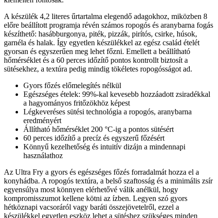
A készülék 4,2 literes űrtartalma elegendő adagokhoz, miközben 8
előre beállított programja révén számos ropogós és aranybarna fogás
készíthető: hasábburgonya, piték, pizzák, pirítós, csirke, húsok,
garnéla és halak. Így egyetlen készülékkel az egész család ételét
gyorsan és egyszerűen meg lehet főzni. Emellett a beállítható
hőmérséklet és a 60 perces időzítő pontos kontrollt biztosít a
sütésekhez, a textúra pedig mindig tökéletes ropogósságot ad.
Gyors főzés előmelegítés nélkül
Egészséges ételek: 99%-kal kevesebb hozzáadott zsiradékkal
a hagyományos fritőzökhöz képest
Légkeveréses sütési technológia a ropogós, aranybarna
eredményért
Állítható hőmérséklet 200 °C-ig a pontos sütésért
60 perces időzítő a precíz és egyszerű főzésért
Könnyű kezelhetőség és intuitív dizájn a mindennapi
használathoz
Az Ultra Fry a gyors és egészséges főzés forradalmát hozza el a
konyhádba. A ropogós textúra, a belső szaftosság és a minimális zsír
egyensúlya most könnyen elérhetővé válik anélkül, hogy
kompromisszumot kellene kötni az ízben. Legyen szó gyors
hétköznapi vacsoráról vagy baráti összejövetelről, ezzel a
készülékkel egyetlen eszköz lehet a sütéshez szükséges minden