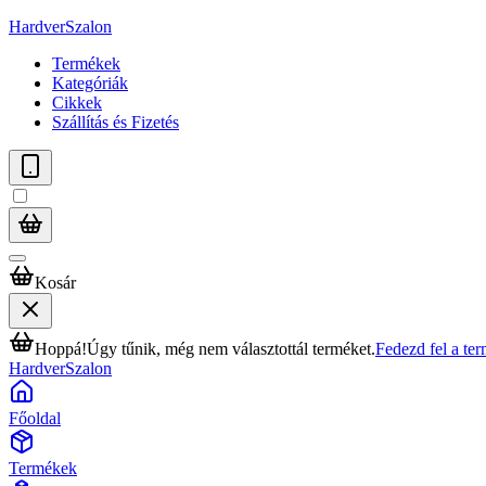
HardverSzalon
Termékek
Kategóriák
Cikkek
Szállítás és Fizetés
Kosár
Hoppá!
Úgy tűnik, még nem választottál terméket.
Fedezd fel a te
HardverSzalon
Főoldal
Termékek