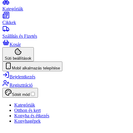
Kategóriák
Cikkek
Szállítás és Fizetés
Kosár
Süti beállítások
Mobil alkalmazás telepítése
Bejelentkezés
Regisztráció
Sötét mód
Kategóriák
Otthon és kert
Konyha és étkezés
Konyhagépek