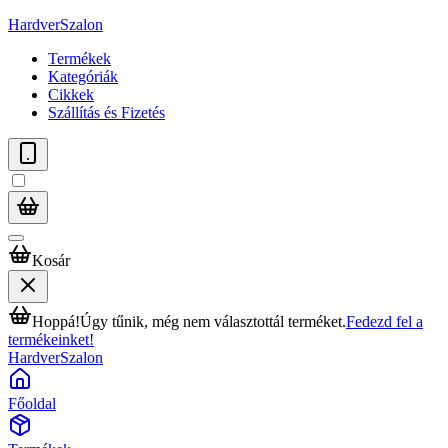
HardverSzalon
Termékek
Kategóriák
Cikkek
Szállítás és Fizetés
Kosár
Hoppá!
Úgy tűnik, még nem választottál terméket.
Fedezd fel a
termékeinket!
HardverSzalon
Főoldal