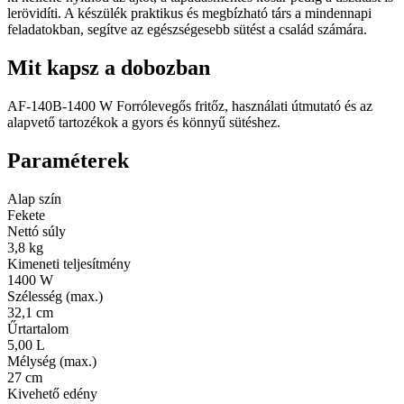
lerövidíti. A készülék praktikus és megbízható társ a mindennapi
feladatokban, segítve az egészségesebb sütést a család számára.
Mit kapsz a dobozban
AF-140B-1400 W Forrólevegős fritőz, használati útmutató és az
alapvető tartozékok a gyors és könnyű sütéshez.
Paraméterek
Alap szín
Fekete
Nettó súly
3,8 kg
Kimeneti teljesítmény
1400 W
Szélesség (max.)
32,1 cm
Űrtartalom
5,00 L
Mélység (max.)
27 cm
Kivehető edény