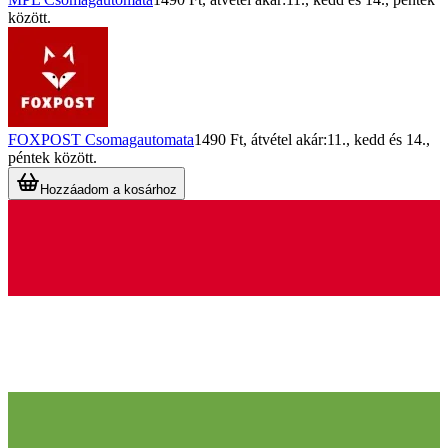
között.
FOXPOST Csomagautomata
1490 Ft
, átvétel akár:
11., kedd
és
14.,
péntek
között.
Hozzáadom a kosárhoz