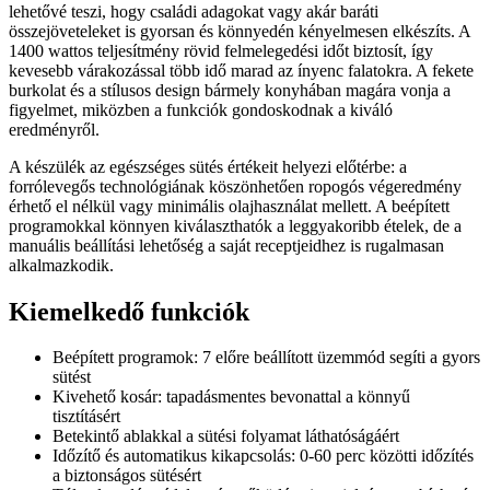
lehetővé teszi, hogy családi adagokat vagy akár baráti
összejöveteleket is gyorsan és könnyedén kényelmesen elkészíts. A
1400 wattos teljesítmény rövid felmelegedési időt biztosít, így
kevesebb várakozással több idő marad az ínyenc falatokra. A fekete
burkolat és a stílusos design bármely konyhában magára vonja a
figyelmet, miközben a funkciók gondoskodnak a kiváló
eredményről.
A készülék az egészséges sütés értékeit helyezi előtérbe: a
forrólevegős technológiának köszönhetően ropogós végeredmény
érhető el nélkül vagy minimális olajhasználat mellett. A beépített
programokkal könnyen kiválaszthatók a leggyakoribb ételek, de a
manuális beállítási lehetőség a saját receptjeidhez is rugalmasan
alkalmazkodik.
Kiemelkedő funkciók
Beépített programok: 7 előre beállított üzemmód segíti a gyors
sütést
Kivehető kosár: tapadásmentes bevonattal a könnyű
tisztításért
Betekintő ablakkal a sütési folyamat láthatóságáért
Időzítő és automatikus kikapcsolás: 0-60 perc közötti időzítés
a biztonságos sütésért