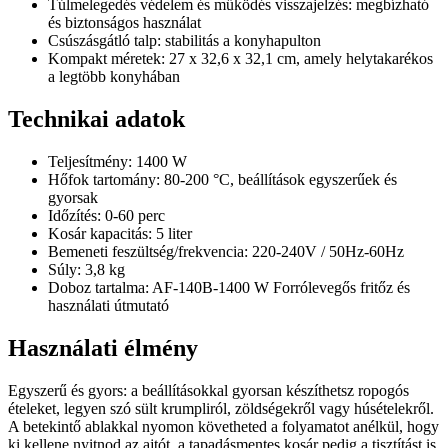
Túlmelegedés védelem és működés visszajelzés: megbízható
és biztonságos használat
Csúszásgátló talp: stabilitás a konyhapulton
Kompakt méretek: 27 x 32,6 x 32,1 cm, amely helytakarékos
a legtöbb konyhában
Technikai adatok
Teljesítmény: 1400 W
Hőfok tartomány: 80-200 °C, beállítások egyszerűek és
gyorsak
Időzítés: 0-60 perc
Kosár kapacitás: 5 liter
Bemeneti feszültség/frekvencia: 220-240V / 50Hz-60Hz
Súly: 3,8 kg
Doboz tartalma: AF-140B-1400 W Forrólevegős fritőz és
használati útmutató
Használati élmény
Egyszerű és gyors: a beállításokkal gyorsan készíthetsz ropogós
ételeket, legyen szó sült krumpliról, zöldségekről vagy húsételekről.
A betekintő ablakkal nyomon követheted a folyamatot anélkül, hogy
ki kellene nyitnod az ajtót, a tapadásmentes kosár pedig a tisztítást is