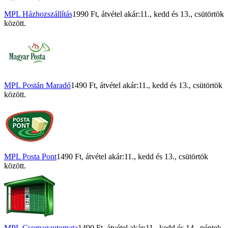
MPL Házhozszállítás
1990 Ft
, átvétel akár:
11., kedd
és
13., csütörtök
között.
MPL Postán Maradó
1490 Ft
, átvétel akár:
11., kedd
és
13., csütörtök
között.
MPL Posta Pont
1490 Ft
, átvétel akár:
11., kedd
és
13., csütörtök
között.
MPL Csomagautomata
1490 Ft
, átvétel akár:
11., kedd
és
14., péntek