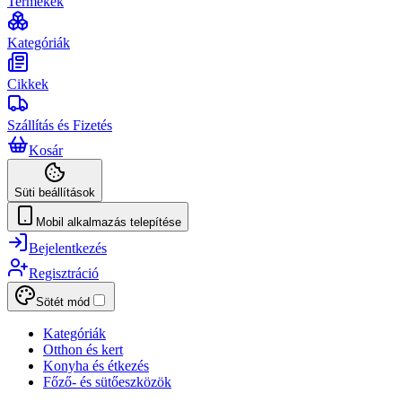
Termékek
Kategóriák
Cikkek
Szállítás és Fizetés
Kosár
Süti beállítások
Mobil alkalmazás telepítése
Bejelentkezés
Regisztráció
Sötét mód
Kategóriák
Otthon és kert
Konyha és étkezés
Főző- és sütőeszközök