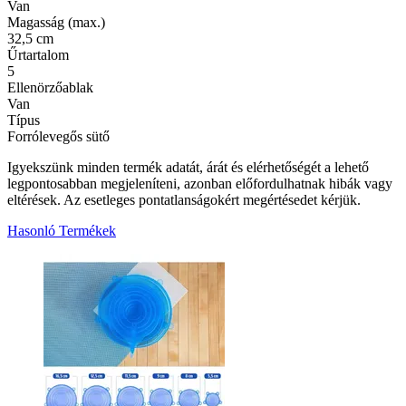
Van
Magasság (max.)
32,5 cm
Űrtartalom
5
Ellenörzőablak
Van
Típus
Forrólevegős sütő
Igyekszünk minden termék adatát, árát és elérhetőségét a lehető
legpontosabban megjeleníteni, azonban előfordulhatnak hibák vagy
eltérések. Az esetleges pontatlanságokért megértésedet kérjük.
Hasonló Termékek
3