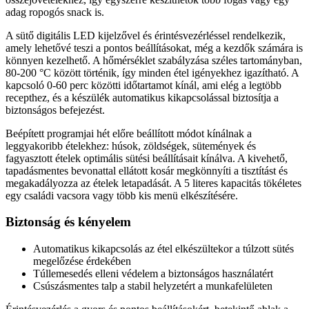
adag ropogós snack is.
A sütő digitális LED kijelzővel és érintésvezérléssel rendelkezik,
amely lehetővé teszi a pontos beállításokat, még a kezdők számára is
könnyen kezelhető. A hőmérséklet szabályzása széles tartományban,
80-200 °C között történik, így minden étel igényekhez igazítható. A
kapcsoló 0-60 perc közötti időtartamot kínál, ami elég a legtöbb
recepthez, és a készülék automatikus kikapcsolással biztosítja a
biztonságos befejezést.
Beépített programjai hét előre beállított módot kínálnak a
leggyakoribb ételekhez: húsok, zöldségek, sütemények és
fagyasztott ételek optimális sütési beállításait kínálva. A kivehető,
tapadásmentes bevonattal ellátott kosár megkönnyíti a tisztítást és
megakadályozza az ételek letapadását. A 5 literes kapacitás tökéletes
egy családi vacsora vagy több kis menü elkészítésére.
Biztonság és kényelem
Automatikus kikapcsolás az étel elkészültekor a túlzott sütés
megelőzése érdekében
Túllemesedés elleni védelem a biztonságos használatért
Csúszásmentes talp a stabil helyzetért a munkafelületen