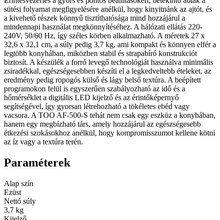
Érintésvezérlés a gyors és pontos beállításokért, betekintő ablak a
sütési folyamat megfigyelésére anélkül, hogy kinyitnánk az ajtót, és
a kivehető részek könnyű tisztíthatósága mind hozzájárul a
mindennapi használat megkönnyítéséhez. A hálózati ellátás 220-
240V, 50/60 Hz, így széles körben alkalmazható. A méretek 27 x
32,6 x 32,1 cm, a súly pedig 3,7 kg, ami kompakt és könnyen elfér a
legtöbb konyhában, miközben stabil és strapabíró konstrukciót
biztosít. A készülék a forró levegő technológiát használva minimális
zsiradékkal, egészségesebben készíti el a legkedveltebb ételeket, az
eredmény pedig ropogós külső és lágy belső textúra. A beépített
programokon felül is egyszerűen szabályozható az idő és a
hőmérséklet a digitális LED kijelző és az érintőképernyő
segítségével, így gyorsan létrehozható a tökéletes ebéd vagy
vacsora. A TOO AF-500-S tehát nem csak egy eszköz a konyhában,
hanem egy megbízható társ, amely hozzájárul az egészségesebb
étkezési szokásokhoz anélkül, hogy kompromisszumot kellene kötni
az íz vagy a textúra terén.
Paraméterek
Alap szín
Ezüst
Nettó súly
3,7 kg
Kijelző