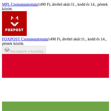
MPL Csomagautomata
1490 Ft
, átvétel akár:
11., kedd
és
14., péntek
között.
FOXPOST Csomagautomata
1490 Ft
, átvétel akár:
11., kedd
és
14.,
péntek
között.
Hozzáadom a kosárhoz