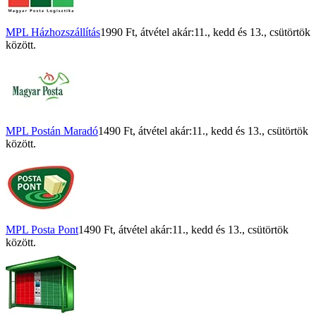
MPL Házhozszállítás
1990 Ft
, átvétel akár:
11., kedd
és
13., csütörtök
között.
MPL Postán Maradó
1490 Ft
, átvétel akár:
11., kedd
és
13., csütörtök
között.
MPL Posta Pont
1490 Ft
, átvétel akár:
11., kedd
és
13., csütörtök
között.