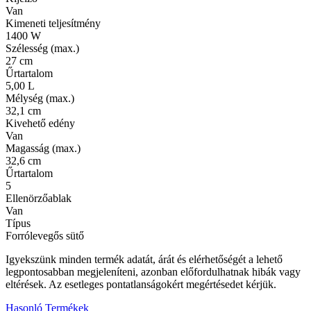
Van
Kimeneti teljesítmény
1400 W
Szélesség (max.)
27 cm
Űrtartalom
5,00 L
Mélység (max.)
32,1 cm
Kivehető edény
Van
Magasság (max.)
32,6 cm
Űrtartalom
5
Ellenörzőablak
Van
Típus
Forrólevegős sütő
Igyekszünk minden termék adatát, árát és elérhetőségét a lehető
legpontosabban megjeleníteni, azonban előfordulhatnak hibák vagy
eltérések. Az esetleges pontatlanságokért megértésedet kérjük.
Hasonló Termékek