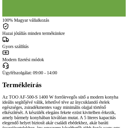
100% Magyar vállalkozás
Hazai jótállás minden termékünkre
Gyors szállítás
Modern fizetési módok
Ügyfélszolgálat: 09:00 - 14:00
Termékleírás
Az TOO AF-500-S 1400 W forrólevegős sütő a modern konyha
ideális segítőjévé válik, lehetővé téve az ínycsiklandó ételek
egészséges, zsiradékmentes vagy minimális olajjal történő
elkészítését. A készülék elegáns fekete ezüst kivitelben érkezik,
amely bármely konyhában kiválóan mutat. A 5 literes kapacitás
elegendő helyet biztosít akár családi ebédekhez, akár baráti
összejövetelekhez, így egyszerre készíthetők több fogás vagy egy