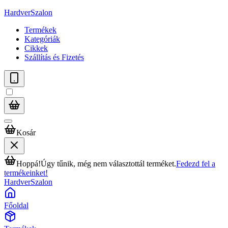
HardverSzalon
Termékek
Kategóriák
Cikkek
Szállítás és Fizetés
Kosár
Hoppá!
Úgy tűnik, még nem választottál terméket.
Fedezd fel a
termékeinket!
HardverSzalon
Főoldal