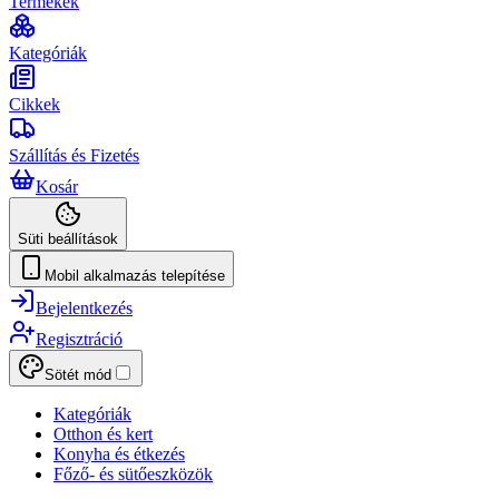
Termékek
Kategóriák
Cikkek
Szállítás és Fizetés
Kosár
Süti beállítások
Mobil alkalmazás telepítése
Bejelentkezés
Regisztráció
Sötét mód
Kategóriák
Otthon és kert
Konyha és étkezés
Főző- és sütőeszközök