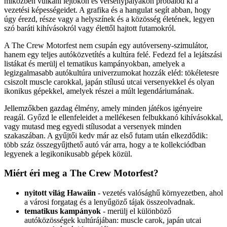
miközben vulkáni lejtőkön és versenypályákon próbálod ki a
vezetési képességeidet. A grafika és a hangulat segít abban, hogy
úgy érezd, része vagy a helyszínek és a közösség életének, legyen
szó baráti kihívásokról vagy élettől hajtott futamokról.
A The Crew Motorfest nem csupán egy autóverseny-szimulátor,
hanem egy teljes autóközvetítés a kultúra felé. Fedezd fel a lejátszási
listákat és merülj el tematikus kampányokban, amelyek a
legizgalmasabb autókultúra univerzumokat hozzák eléd: tökéletesre
csiszolt muscle carokkal, japán stílusú utcai versenyekkel és olyan
ikonikus gépekkel, amelyek részei a múlt legendáriumának.
Jellemzőkben gazdag élmény, amely minden játékos igényeire
reagál. Győzd le ellenfeleidet a mellékesen felbukkanó kihívásokkal,
vagy mutasd meg egyedi stílusodat a versenyek minden
szakaszában. A gyűjtői kedv már az első futam után elkezdődik:
több száz összegyűjthető autó vár arra, hogy a te kollekciódban
legyenek a legikonikusabb gépek közül.
Miért éri meg a The Crew Motorfest?
nyitott világ Hawaiin
- vezetés valósághű környezetben, ahol
a városi forgatag és a lenyűgöző tájak összeolvadnak.
tematikus kampányok
- merülj el különböző
autóközösségek kultúrájában: muscle carok, japán utcai