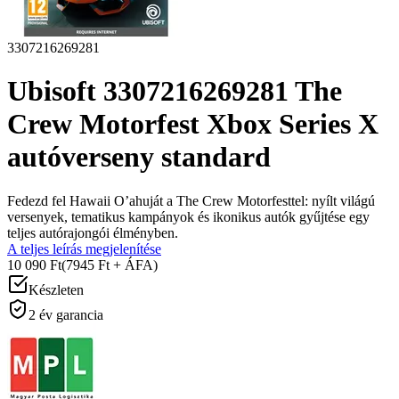
3307216269281
Ubisoft 3307216269281 The
Crew Motorfest Xbox Series X
autóverseny standard
Fedezd fel Hawaii O’ahuját a The Crew Motorfesttel: nyílt világú
versenyek, tematikus kampányok és ikonikus autók gyűjtése egy
teljes autórajongói élményben.
A teljes leírás megjelenítése
10 090 Ft
(7945 Ft + ÁFA)
Készleten
2 év garancia