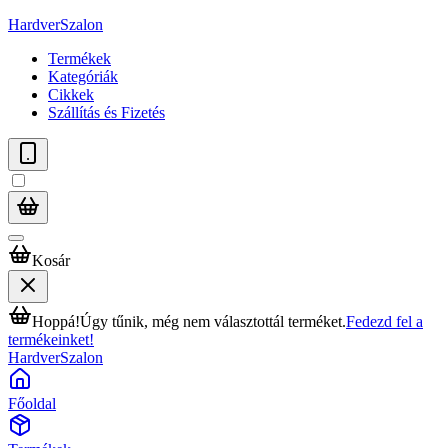
HardverSzalon
Termékek
Kategóriák
Cikkek
Szállítás és Fizetés
Kosár
Hoppá!
Úgy tűnik, még nem választottál terméket.
Fedezd fel a
termékeinket!
HardverSzalon
Főoldal