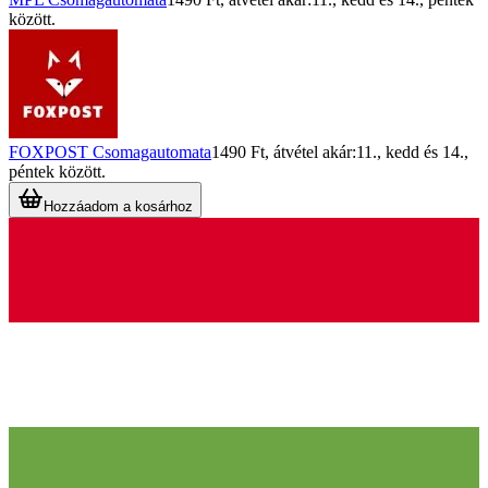
között.
FOXPOST Csomagautomata
1490 Ft
, átvétel akár:
11., kedd
és
14.,
péntek
között.
Hozzáadom a kosárhoz