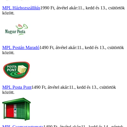
MPL Házhozszállítás
1990 Ft
, átvétel akár:
11., kedd
és
13., csütörtök
között.
MPL Postán Maradó
1490 Ft
, átvétel akár:
11., kedd
és
13., csütörtök
között.
MPL Posta Pont
1490 Ft
, átvétel akár:
11., kedd
és
13., csütörtök
között.
MPL Csomagautomata
1490 Ft
, átvétel akár:
11., kedd
és
14., péntek