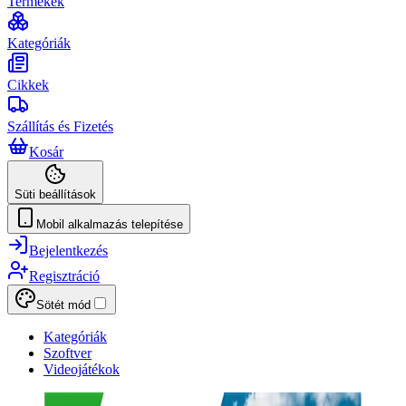
Termékek
Kategóriák
Cikkek
Szállítás és Fizetés
Kosár
Süti beállítások
Mobil alkalmazás telepítése
Bejelentkezés
Regisztráció
Sötét mód
Kategóriák
Szoftver
Videojátékok