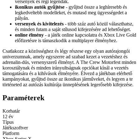
versenyek és régi legendák.
ikonikus autók gyűjtése
- gyűjtsd össze a leghíresebb és
legkedveltebb modelleket, és mutasd meg ügyességedet a
pályán.
versenyek és kivitelezés
- több száz autó közül választhatsz,
és minden futam a saját stílusod kifejezésére ad lehetőséget.
online élmény
- a játék online kapcsolatra és Xbox Live Gold
előfizetésre is támaszkodik a multiplayer élményhez.
Csatlakozz a közösséghez és légy részese egy olyan autórajongói
univerzumnak, amely egyszerre ad szabad kezet a vezetéshez és
adrenalin-dús, versenyszerű élményt. A The Crew Motorfest minden
korosztálynak és minden irányultságnak opciókat kínál a vezetés
támogatására és a kihívások élményére. Élvezd a játékban elérhető
kampányokat, gyűjtsd össze az ikonikus járműveket, és legyen a te
történeted az autózás kultúrája ünneplésének legerősebb kifejezése.
Paraméterek
Korhatár
12 év
Típus
Játékszoftver
Platform
Xbox Series X