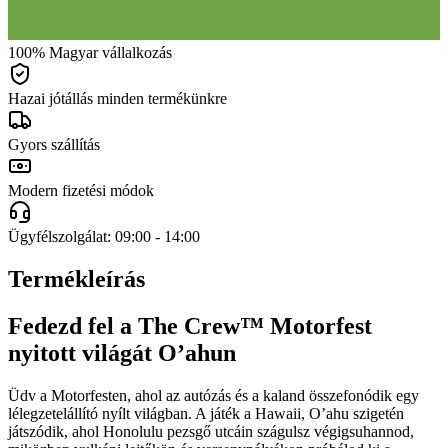
100% Magyar vállalkozás
Hazai jótállás minden termékünkre
Gyors szállítás
Modern fizetési módok
Ügyfélszolgálat: 09:00 - 14:00
Termékleírás
Fedezd fel a The Crew™ Motorfest
nyitott világát O’ahun
Üdv a Motorfesten, ahol az autózás és a kaland összefonódik egy
lélegzetelállító nyílt világban. A játék a Hawaii, O’ahu szigetén
játszódik, ahol Honolulu pezsgő utcáin szágulsz végigsuhannod,