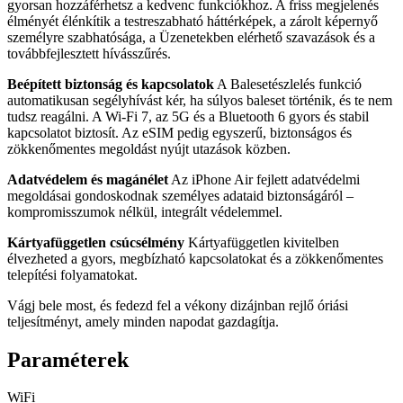
gyorsan hozzáférhetsz a kedvenc funkciókhoz. A friss megjelenés
élményét élénkítik a testreszabható háttérképek, a zárolt képernyő
személyre szabhatósága, a Üzenetekben elérhető szavazások és a
továbbfejlesztett hívásszűrés.
Beépített biztonság és kapcsolatok
A Balesetészlelés funkció
automatikusan segélyhívást kér, ha súlyos baleset történik, és te nem
tudsz reagálni. A Wi‑Fi 7, az 5G és a Bluetooth 6 gyors és stabil
kapcsolatot biztosít. Az eSIM pedig egyszerű, biztonságos és
zökkenőmentes megoldást nyújt utazások közben.
Adatvédelem és magánélet
Az iPhone Air fejlett adatvédelmi
megoldásai gondoskodnak személyes adataid biztonságáról –
kompromisszumok nélkül, integrált védelemmel.
Kártyafüggetlen csúcsélmény
Kártyafüggetlen kivitelben
élvezheted a gyors, megbízható kapcsolatokat és a zökkenőmentes
telepítési folyamatokat.
Vágj bele most, és fedezd fel a vékony dizájnban rejlő óriási
teljesítményt, amely minden napodat gazdagítja.
Paraméterek
WiFi