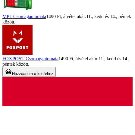
MPL Csomagautomata
1490 Ft
, átvétel akár:
11., kedd
és
14., péntek
között.
FOXPOST Csomagautomata
1490 Ft
, átvétel akár:
11., kedd
és
14.,
péntek
között.
Hozzáadom a kosárhoz