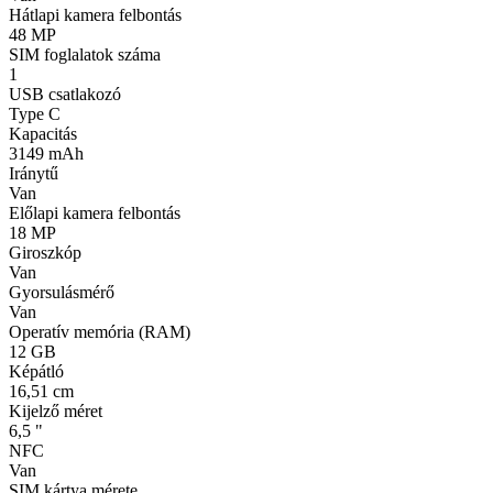
Hátlapi kamera felbontás
48 MP
SIM foglalatok száma
1
USB csatlakozó
Type C
Kapacitás
3149 mAh
Iránytű
Van
Előlapi kamera felbontás
18 MP
Giroszkóp
Van
Gyorsulásmérő
Van
Operatív memória (RAM)
12 GB
Képátló
16,51 cm
Kijelző méret
6,5 "
NFC
Van
SIM kártya mérete