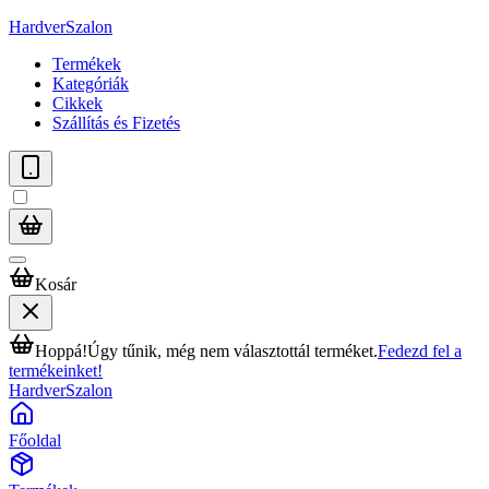
HardverSzalon
Termékek
Kategóriák
Cikkek
Szállítás és Fizetés
Kosár
Hoppá!
Úgy tűnik, még nem választottál terméket.
Fedezd fel a
termékeinket!
HardverSzalon
Főoldal