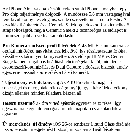
Az iPhone Air a valaha készült legkarcsúbb iPhone, amelyben egy
Pro‑chip teljesítménye dolgozik. A mindössze 5,6 mm vastagságával
rendkívül könnyű és elegáns, szinte észrevétlenül simul a kézbe. A
készülék titánkerete és a Ceramic Shield gondoskodik a kiemelkedő
strapabíróságról, míg a Ceramic Shield 2 technológia az előlapot is
háromszor jobban védi a karcolódástól.
Pro Kamerarendszer, profi felvételek
A 48 MP Fusion kamera 2×
optikai minőségű nagyítást tesz lehetővé, így részletgazdag fotókat
készíthetsz bármilyen környezetben. Az előlapi 18 MP‑es Center
Stage kamera rugalmas beállítási lehetőségeket kínál, intelligens
csoportszelfi‑optimizálást és Dual Capture videózást biztosít, amely
egyszerre használja az első és a hátsó kamerát.
Teljesítmény és hatékonyság
Az A19 Pro chip kimagasló
sebességet és energiatakarékosságot nyújt, így a készülék a vékony
dizájn ellenére minden feladatra készen áll.
Hosszú üzemidő
27 óra videólejátszás egyetlen feltöltéssel, így
egész napra elegendő energia a mindennapokra és a kalandokra
egyaránt.
Új megjelenés, új élmény
iOS 26‑os rendszer Liquid Glass dizájnja
tiszta, letisztult megjelenést biztosít, miközben a Beállításokban