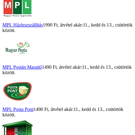
MPL Házhozszállítás
1990 Ft
, átvétel akár:
11., kedd
és
13., csütörtök
között.
MPL Postán Maradó
1490 Ft
, átvétel akár:
11., kedd
és
13., csütörtök
között.
MPL Posta Pont
1490 Ft
, átvétel akár:
11., kedd
és
13., csütörtök
között.