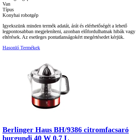
Van
Típus
Konyhai robotgép
Igyekszünk minden termék adatát, árát és elérhetőségét a lehető
legpontosabban megjeleníteni, azonban előfordulhatnak hibák vagy
eltérések. Az esetleges pontatlanságokért megértésedet kérjük.
Hasonló Termékek
3
Berlinger Haus BH/9386 citromfacsaró
burgundi 40 W 0,7 L