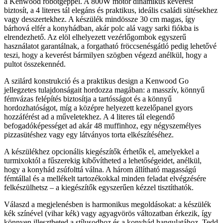
a Kenwood robotgéppel. A 800W motor dinamikus keverést
biztosít, a 4 literes tál elegáns és praktikus, ideális családi sütésekhez
vagy desszertekhez. A készülék mindössze 30 cm magas, így
bárhová elfér a konyhádban, akár polc alá vagy sarki fiókba is
elrendezhető. Az elöl elhelyezett vezérlőgombok egyszerű
használatot garantálnak, a forgatható fröccsenésgátló pedig lehetővé
teszi, hogy a keverést bármilyen szögben végezd anélkül, hogy a
pultot összekennéd.
A szilárd konstrukció és a praktikus design a Kenwood Go
jellegzetes tulajdonságait hordozza magában: a masszív, könnyű
fémvázas felépítés biztosítja a tartósságot és a könnyű
hordozhatóságot, míg a középre helyezett kezelőpanel gyors
hozzáférést ad a műveletekhez. A 4 literes tál elegendő
befogadóképességet ad akár 48 muffinhoz, egy négyszemélyes
pizzasütéshez vagy egy látványos torta elkészítéséhez.
A készülékhez opcionális kiegészítők érhetők el, amelyekkel a
turmixoktól a fűszerekig kibővítheted a lehetőségeidet, anélkül,
hogy a konyhád zsúfolttá válna. A három állítható magasságú
fémtállal és a mellékelt tartozékokkal minden feladat elvégzésére
felkészülhetsz – a kiegészítők egyszerűen kézzel tisztíthatók.
Válaszd a megjelenésben is harmonikus megoldásokat: a készülék
kék színével (vihar kék) vagy agyagvörös változatban érkezik, így
könnyen illesztheted a stílusodhoz és a konyhád hangulatához. Tedd