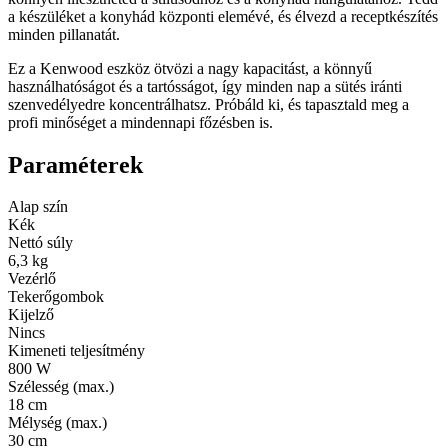
a készüléket a konyhád központi elemévé, és élvezd a receptkészítés
minden pillanatát.
Ez a Kenwood eszköz ötvözi a nagy kapacitást, a könnyű
használhatóságot és a tartósságot, így minden nap a sütés iránti
szenvedélyedre koncentrálhatsz. Próbáld ki, és tapasztald meg a
profi minőséget a mindennapi főzésben is.
Paraméterek
Alap szín
Kék
Nettó súly
6,3 kg
Vezérlő
Tekerőgombok
Kijelző
Nincs
Kimeneti teljesítmény
800 W
Szélesség (max.)
18 cm
Mélység (max.)
30 cm