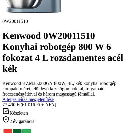
0W20011510
Kenwood 0W20011510
Konyhai robotgép 800 W 6
fokozat 4 L rozsdamentes acél
kék
Kenwood KZM35.000GY 800W, 4L, kék konyhai robotgép:
kompakt méret, elöl lévő kezelőgombokkal, forgatható
fröccsenésgátlóval és három magasságú fémtállal.
A teljes leírás megjelenítése
77 490 Ft
(61 016 Ft + ÁFA)
Készleten
2 év garancia