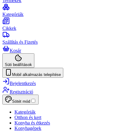
Termékek
Kategóriák
Cikkek
Szállítás és Fizetés
Kosár
Süti beállítások
Mobil alkalmazás telepítése
Bejelentkezés
Regisztráció
Sötét mód
Kategóriák
Otthon és kert
Konyha és étkezés
Konyhagépek