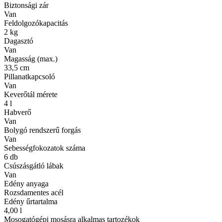
Biztonsági zár
Van
Feldolgozókapacitás
2 kg
Dagasztó
Van
Magasság (max.)
33,5 cm
Pillanatkapcsoló
Van
Keverőtál mérete
4 l
Habverő
Van
Bolygó rendszerű forgás
Van
Sebességfokozatok száma
6 db
Csúszásgátló lábak
Van
Edény anyaga
Rozsdamentes acél
Edény űrtartalma
4,00 l
Mosogatógépi mosásra alkalmas tartozékok