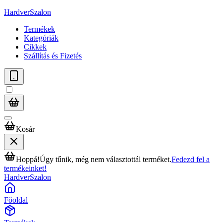
HardverSzalon
Termékek
Kategóriák
Cikkek
Szállítás és Fizetés
Kosár
Hoppá!
Úgy tűnik, még nem választottál terméket.
Fedezd fel a
termékeinket!
HardverSzalon
Főoldal