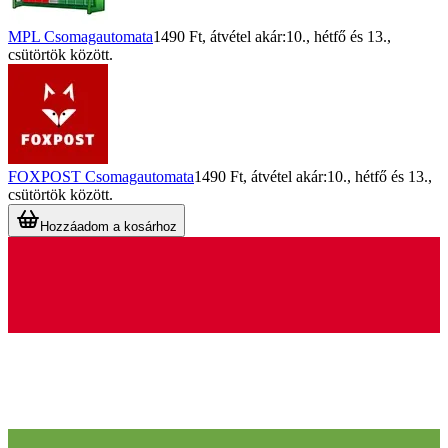
MPL Csomagautomata
1490 Ft
, átvétel akár:
10., hétfő
és
13.,
csütörtök
között.
FOXPOST Csomagautomata
1490 Ft
, átvétel akár:
10., hétfő
és
13.,
csütörtök
között.
Hozzáadom a kosárhoz