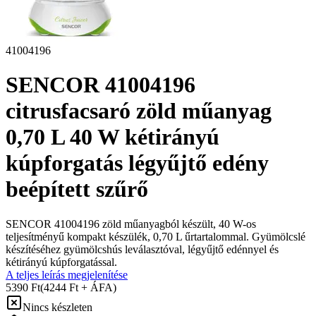
41004196
SENCOR 41004196
citrusfacsaró zöld műanyag
0,70 L 40 W kétirányú
kúpforgatás légyűjtő edény
beépített szűrő
SENCOR 41004196 zöld műanyagból készült, 40 W-os
teljesítményű kompakt készülék, 0,70 L űrtartalommal. Gyümölcslé
készítéséhez gyümölcshús leválasztóval, légyűjtő edénnyel és
kétirányú kúpforgatással.
A teljes leírás megjelenítése
5390 Ft
(4244 Ft + ÁFA)
Nincs készleten