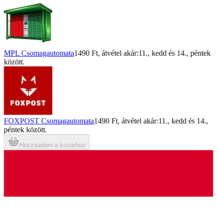
MPL Csomagautomata
1490 Ft
, átvétel akár:
11., kedd
és
14., péntek
között.
FOXPOST Csomagautomata
1490 Ft
, átvétel akár:
11., kedd
és
14.,
péntek
között.
Hozzáadom a kosárhoz