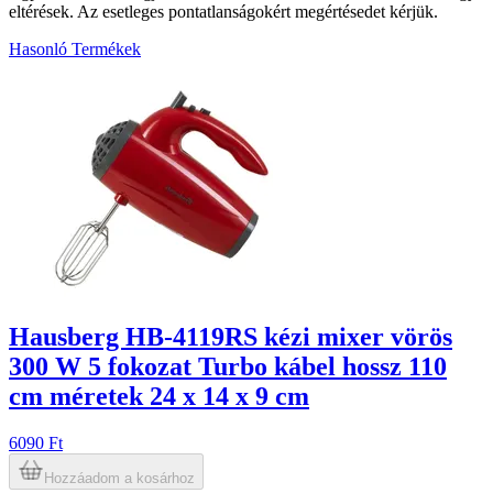
eltérések. Az esetleges pontatlanságokért megértésedet kérjük.
Hasonló Termékek
3
Hausberg HB-4119RS kézi mixer vörös
300 W 5 fokozat Turbo kábel hossz 110
cm méretek 24 x 14 x 9 cm
6090 Ft
Hozzáadom a kosárhoz