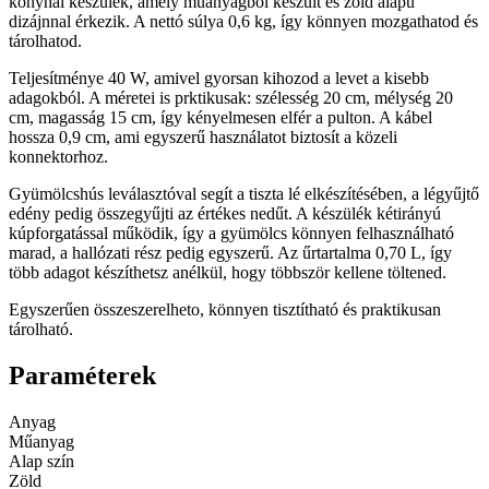
konyhai készülék, amely műanyagból készült és zöld alapú
dizájnnal érkezik. A nettó súlya 0,6 kg, így könnyen mozgathatod és
tárolhatod.
Teljesítménye 40 W, amivel gyorsan kihozod a levet a kisebb
adagokból. A méretei is prktikusak: szélesség 20 cm, mélység 20
cm, magasság 15 cm, így kényelmesen elfér a pulton. A kábel
hossza 0,9 cm, ami egyszerű használatot biztosít a közeli
konnektorhoz.
Gyümölcshús leválasztóval segít a tiszta lé elkészítésében, a légyűjtő
edény pedig összegyűjti az értékes nedűt. A készülék kétirányú
kúpforgatással működik, így a gyümölcs könnyen felhasználható
marad, a hallózati rész pedig egyszerű. Az űrtartalma 0,70 L, így
több adagot készíthetsz anélkül, hogy többször kellene töltened.
Egyszerűen összeszerelheto, könnyen tisztítható és praktikusan
tárolható.
Paraméterek
Anyag
Műanyag
Alap szín
Zöld