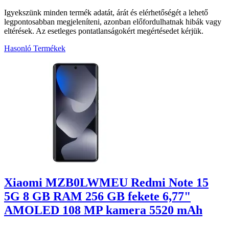
Igyekszünk minden termék adatát, árát és elérhetőségét a lehető
legpontosabban megjeleníteni, azonban előfordulhatnak hibák vagy
eltérések. Az esetleges pontatlanságokért megértésedet kérjük.
Hasonló Termékek
5
Xiaomi MZB0LWMEU Redmi Note 15
5G 8 GB RAM 256 GB fekete 6,77"
AMOLED 108 MP kamera 5520 mAh