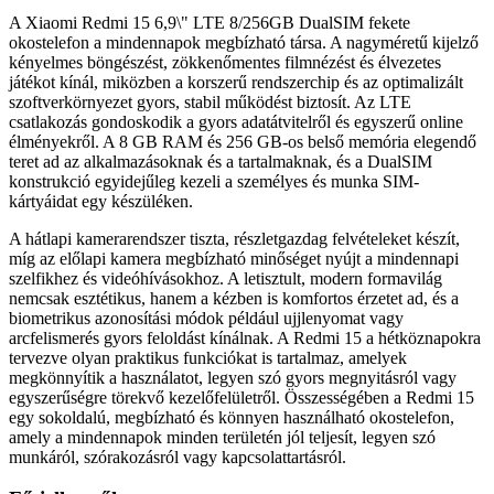
A Xiaomi Redmi 15 6,9\" LTE 8/256GB DualSIM fekete
okostelefon a mindennapok megbízható társa. A nagyméretű kijelző
kényelmes böngészést, zökkenőmentes filmnézést és élvezetes
játékot kínál, miközben a korszerű rendszerchip és az optimalizált
szoftverkörnyezet gyors, stabil működést biztosít. Az LTE
csatlakozás gondoskodik a gyors adatátvitelről és egyszerű online
élményekről. A 8 GB RAM és 256 GB-os belső memória elegendő
teret ad az alkalmazásoknak és a tartalmaknak, és a DualSIM
konstrukció egyidejűleg kezeli a személyes és munka SIM-
kártyáidat egy készüléken.
A hátlapi kamerarendszer tiszta, részletgazdag felvételeket készít,
míg az előlapi kamera megbízható minőséget nyújt a mindennapi
szelfikhez és videóhívásokhoz. A letisztult, modern formavilág
nemcsak esztétikus, hanem a kézben is komfortos érzetet ad, és a
biometrikus azonosítási módok például ujjlenyomat vagy
arcfelismerés gyors feloldást kínálnak. A Redmi 15 a hétköznapokra
tervezve olyan praktikus funkciókat is tartalmaz, amelyek
megkönnyítik a használatot, legyen szó gyors megnyitásról vagy
egyszerűségre törekvő kezelőfelületről. Összességében a Redmi 15
egy sokoldalú, megbízható és könnyen használható okostelefon,
amely a mindennapok minden területén jól teljesít, legyen szó
munkáról, szórakozásról vagy kapcsolattartásról.