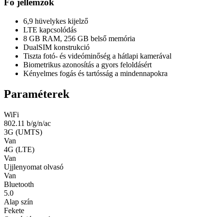
Fő jellemzők
6,9 hüvelykes kijelző
LTE kapcsolódás
8 GB RAM, 256 GB belső memória
DualSIM konstrukció
Tiszta fotó- és videóminőség a hátlapi kamerával
Biometrikus azonosítás a gyors feloldásért
Kényelmes fogás és tartósság a mindennapokra
Paraméterek
WiFi
802.11 b/g/n/ac
3G (UMTS)
Van
4G (LTE)
Van
Ujjlenyomat olvasó
Van
Bluetooth
5.0
Alap szín
Fekete