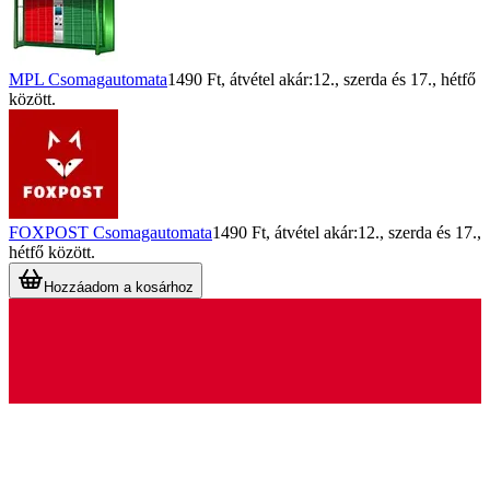
MPL Csomagautomata
1490 Ft
, átvétel akár:
12., szerda
és
17., hétfő
között.
FOXPOST Csomagautomata
1490 Ft
, átvétel akár:
12., szerda
és
17.,
hétfő
között.
Hozzáadom a kosárhoz