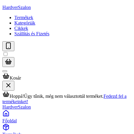
HardverSzalon
Termékek
Kategóriák
Cikkek
Szállítás és Fizetés
Kosár
Hoppá!
Úgy tűnik, még nem választottál terméket.
Fedezd fel a
termékeinket!
HardverSzalon
Főoldal