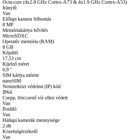
Octa-core (4x2.8 GHz Cortex-A73 & 4x1.9 GHz Cortex-A53)
Iránytű
Van
Előlapi kamera felbontás
8 MP
Memóriakártya bővítés
MicroSDXC
Operatív memória (RAM)
8 GB
Képátló
17,53 cm
Kijelző méret
6,9 "
SIM kártya mérete
nanoSIM
Nemzetközi védelmi (IP) kód
IP64
Csepp, fröccsenő víz ellen védett
Van
Porálló
Van
Hátlapi kamerák mennyisége
2 db
Közelségérzékelő
Van